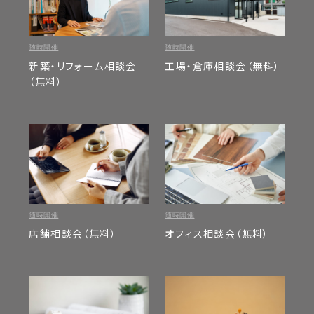
不動産
採用
随時開催
随時開催
WORKS
EVENT
新築・リフォーム相談会
工場・倉庫相談会（無料）
施工事例
イベント
（無料）
CONTACT
STAFF
お問い合わせ
スタッフ
随時開催
随時開催
PRIVACY POLICY
店舗相談会（無料）
オフィス相談会（無料）