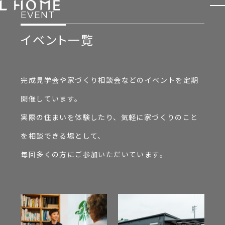
EVENT
イベント一覧
COMPANY
私たちについて
HOUSE
注文住宅
完成見学会や家づくり相談会などのイベントを定期
会社概要
開催しています。
REFORM / RENOVA
実際の住まいを体験したり、気軽に家づくりのこと
リフォーム・
リノベーション
を相談できる場として、
FACTORY
工場・倉庫
毎回多くの方にご参加いただいています。
耐震工事
SHOP
OFFICE
店舗
オフィス
REAL ESTATE
RECRUIT