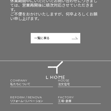
休業期間中にいただいたお問い合わせにつきまし
ては、営業再開後に順次対応させていただきま
不動産
採用
す。
ご不便をおかけいたしますが、何卒よろしくお願
い申し上げます。
WORKS
EVENT
施工事例
イベント
一覧に戻る
CONTACT
STAFF
お問い合わせ
スタッフ
PRIVACY POLICY
COMPANY
HOUSE
私たちについて
注文住宅
REFORM / RENOVA
FACTORY
リフォーム・リノベーション
工場・倉庫