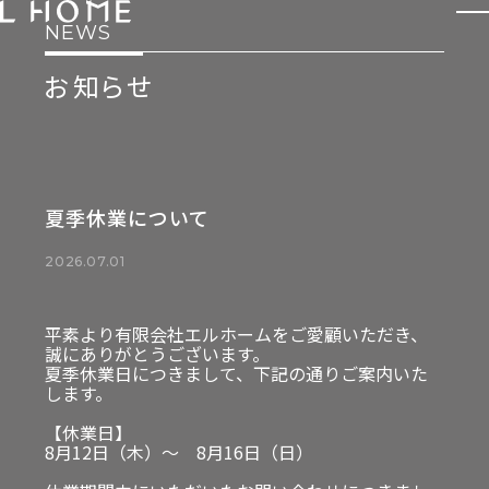
NEWS
お知らせ
COMPANY
私たちについて
HOUSE
注文住宅
会社概要
夏季休業について
REFORM / RENOVA
リフォーム・
2026.07.01
リノベーション
FACTORY
工場・倉庫
平素より有限会社エルホームをご愛顧いただき、
耐震工事
誠にありがとうございます。
夏季休業日につきまして、下記の通りご案内いた
します。
SHOP
OFFICE
店舗
オフィス
【休業日】
8月12日（木）〜 8月16日（日）
REAL ESTATE
RECRUIT