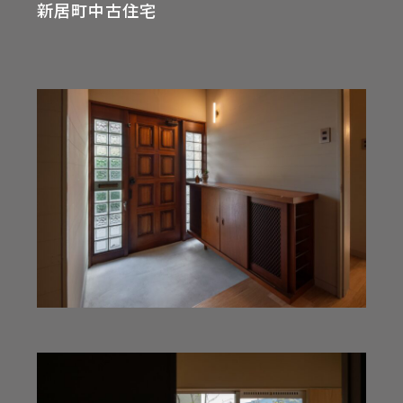
新居町中古住宅
不動産
採用
WORKS
EVENT
施工事例
イベント
CONTACT
STAFF
お問い合わせ
スタッフ
PRIVACY POLICY