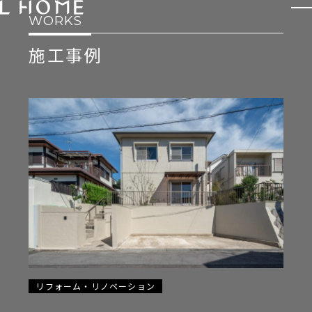
WORKS
施工事例
COMPANY
私たちについて
HOUSE
注文住宅
会社概要
REFORM / RENOVA
リフォーム・
リノベーション
FACTORY
工場・倉庫
耐震工事
SHOP
OFFICE
店舗
オフィス
リフォーム・リノベーション
REAL ESTATE
RECRUIT